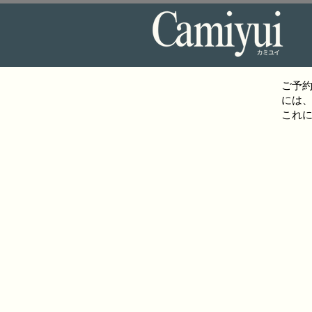
ご予
には、
これ